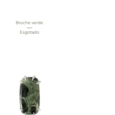
Visualização rápida
Broche verde
Esgotado