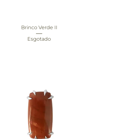
Visualização rápida
Brinco Verde II
Esgotado