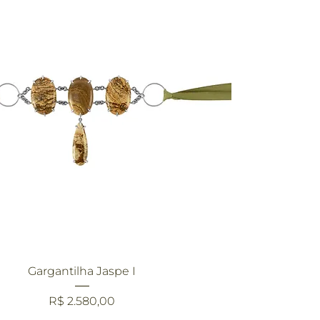
Visualização rápida
Gargantilha Jaspe I
Preço
R$ 2.580,00