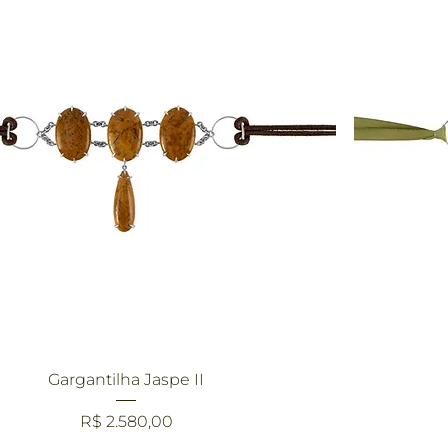
Visualização rápida
Gargantilha Jaspe II
Preço
R$ 2.580,00