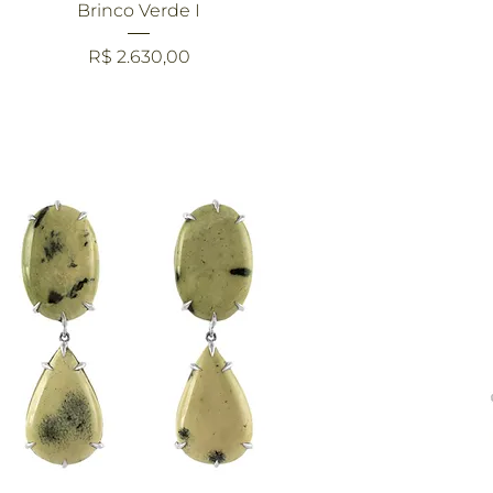
Visualização rápida
Brinco Verde I
Preço
R$ 2.630,00