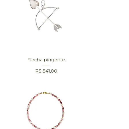
Flecha pingente
Preço
R$ 841,00