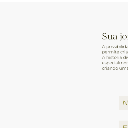
Sua j
A possibili
permite cri
A história d
especialment
criando uma