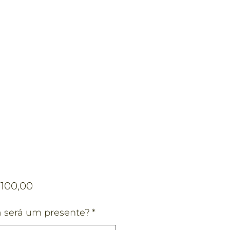
Preço
.100,00
a será um presente?
*