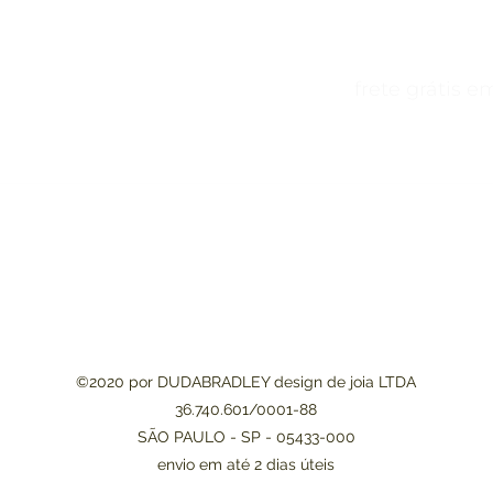
juros frete grátis em compra
©2020 por DUDABRADLEY design de joia LTDA
36.740.601/0001-88
SÃO PAULO - SP - 05433-000
envio em até 2 dias úteis