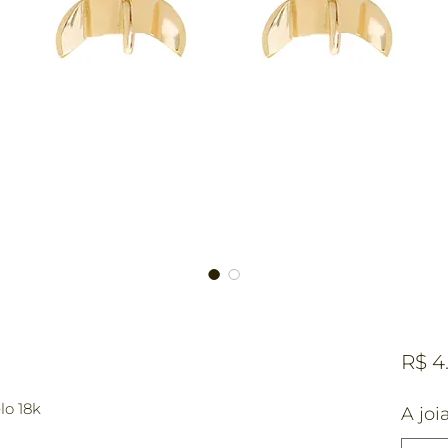
R$ 4
lo 18k
A joi